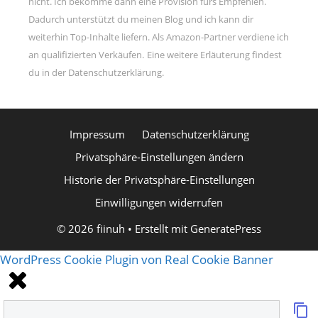
nicht. Ich bekomme dann eine Provision fürs Empfehlen.
Dadurch unterstützt du meinen Blog und ich kann dir
weiterhin Top-Inhalte liefern. Als Amazon-Partner verdiene ich
an qualifizierten Verkäufen.
Eine weitere Erläuterung findest
du in der Datenschutzerklärung.
Impressum
Datenschutzerklärung
Privatsphäre-Einstellungen ändern
Historie der Privatsphäre-Einstellungen
Einwilligungen widerrufen
© 2026 fiinuh
• Erstellt mit
GeneratePress
WordPress Cookie Plugin von Real Cookie Banner