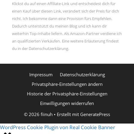
Klickst du auf einen Affiliate-Link und entscheidest dich für
einen Kauf über diesen Link, verändert sich der Preis für dich
nicht. Ich bekomme dann eine Provision fürs Empfehlen.
Dadurch unterstützt du meinen Blog und ich kann dir
weiterhin Top-Inhalte liefern. Als Amazon-Partner verdiene ich
an qualifizierten Verkäufen.
Eine weitere Erläuterung findest
du in der Datenschutzerklärung.
Impressum
Datenschutzerklärung
Privatsphäre-Einstellungen ändern
Historie der Privatsphäre-Einstellungen
Einwilligungen widerrufen
© 2026 fiinuh
• Erstellt mit
GeneratePress
WordPress Cookie Plugin von Real Cookie Banner