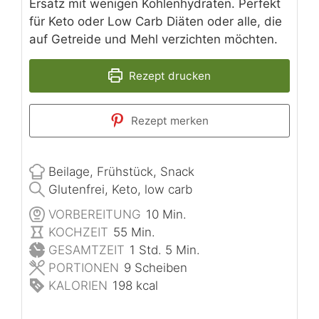
Ersatz mit wenigen Kohlenhydraten. Perfekt
für Keto oder Low Carb Diäten oder alle, die
auf Getreide und Mehl verzichten möchten.
Rezept drucken
Rezept merken
Beilage, Frühstück, Snack
Glutenfrei, Keto, low carb
Minuten
VORBEREITUNG
10
Min.
Minuten
KOCHZEIT
55
Min.
Stunde
Minuten
GESAMTZEIT
1
Std.
5
Min.
PORTIONEN
9
Scheiben
KALORIEN
198
kcal