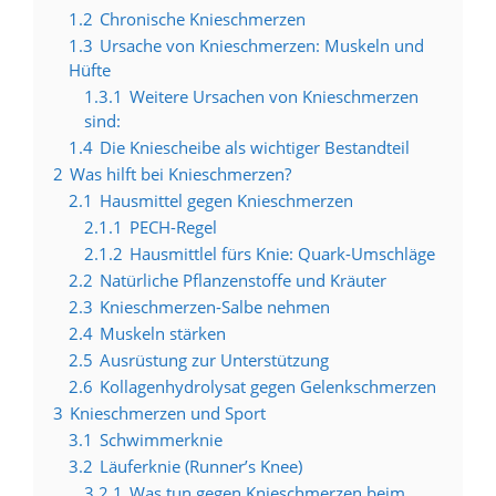
1.2
Chronische Knieschmerzen
1.3
Ursache von Knieschmerzen: Muskeln und
Hüfte
1.3.1
Weitere Ursachen von Knieschmerzen
sind:
1.4
Die Kniescheibe als wichtiger Bestandteil
2
Was hilft bei Knieschmerzen?
2.1
Hausmittel gegen Knieschmerzen
2.1.1
PECH-Regel
2.1.2
Hausmittlel fürs Knie: Quark-Umschläge
2.2
Natürliche Pflanzenstoffe und Kräuter
2.3
Knieschmerzen-Salbe nehmen
2.4
Muskeln stärken
2.5
Ausrüstung zur Unterstützung
2.6
Kollagenhydrolysat gegen Gelenkschmerzen
3
Knieschmerzen und Sport
3.1
Schwimmerknie
3.2
Läuferknie (Runner’s Knee)
3.2.1
Was tun gegen Knieschmerzen beim